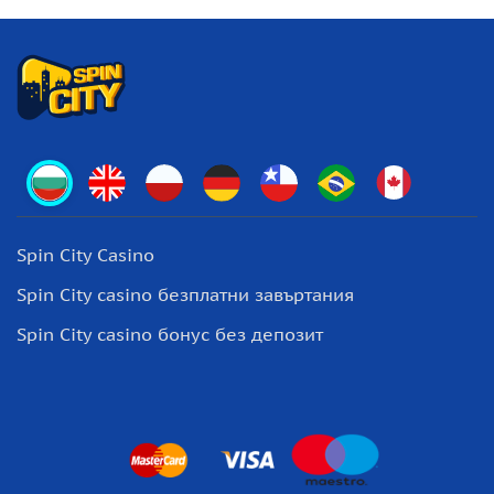
Spin City Casino
Spin City casino безплатни завъртания
Spin City casino бонус без депозит