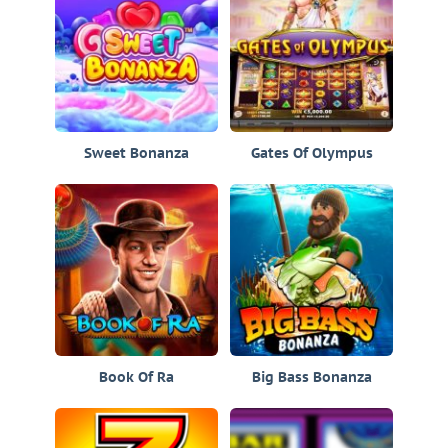
Sweet Bonanza
Gates Of Olympus
Book Of Ra
Big Bass Bonanza