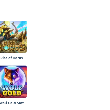
Rise of Horus
Wolf Gold Slot