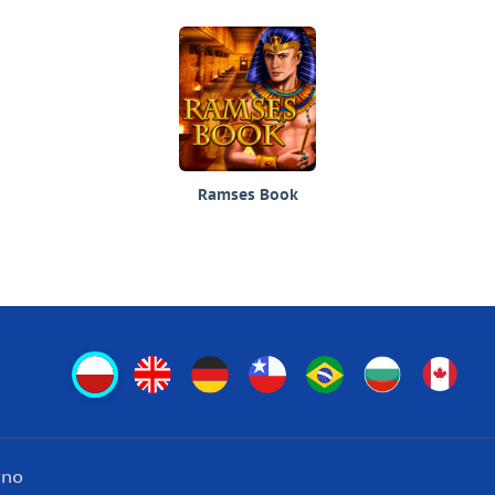
Ramses Book
yno