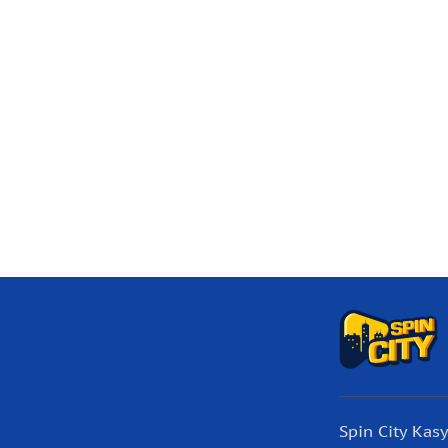
Spin City Kas