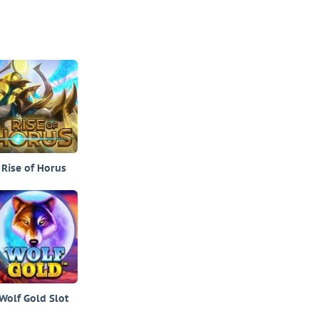
Rise of Horus
Wolf Gold Slot