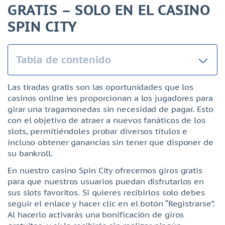
GRATIS – SOLO EN EL CASINO
SPIN CITY
Tabla de contenido
Las tiradas gratis son las oportunidades que los
casinos online les proporcionan a los jugadores para
girar una tragamonedas sin necesidad de pagar. Esto
con el objetivo de atraer a nuevos fanáticos de los
slots, permitiéndoles probar diversos títulos e
incluso obtener ganancias sin tener que disponer de
su bankroll.
En nuestro casino Spin City ofrecemos giros gratis
para que nuestros usuarios puedan disfrutarlos en
sus slots favoritos. Si quieres recibirlos solo debes
seguir el enlace y hacer clic en el botón “Registrarse”.
Al hacerlo activarás una bonificación de giros