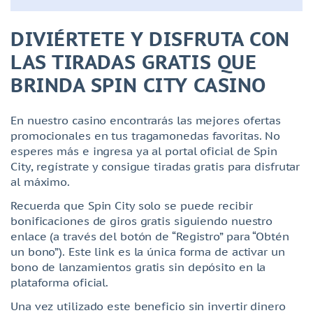
DIVIÉRTETE Y DISFRUTA CON
LAS TIRADAS GRATIS QUE
BRINDA SPIN CITY CASINO
En nuestro casino encontrarás las mejores ofertas
promocionales en tus tragamonedas favoritas. No
esperes más e ingresa ya al portal oficial de Spin
City, regístrate y consigue tiradas gratis para disfrutar
al máximo.
Recuerda que Spin City solo se puede recibir
bonificaciones de giros gratis siguiendo nuestro
enlace (a través del botón de “Registro” para “Obtén
un bono”). Este link es la única forma de activar un
bono de lanzamientos gratis sin depósito en la
plataforma oficial.
Una vez utilizado este beneficio sin invertir dinero