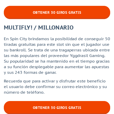
OBTENER 30 GIROS GRATIS
MULTIFLY! / MILLONARIO
En Spin City brindamos la posibilidad de conseguir 50
tiradas gratuitas para este slot sin que el jugador use
su bankroll. Se trata de una tragaperras ubicada entre
las más populares del proveedor Yggdrasil Gaming.
Su popularidad se ha mantenido en el tiempo gracias
a su función desplegable para aumentar las apuestas
y sus 243 formas de ganar.
Recuerda que para activar y disfrutar este beneficio
el usuario debe confirmar su correo electrónico y su
número de teléfono.
OBTENER 50 GIROS GRATIS