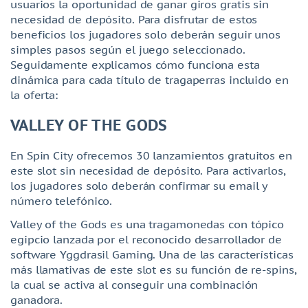
usuarios la oportunidad de ganar giros gratis sin
necesidad de depósito. Para disfrutar de estos
beneficios los jugadores solo deberán seguir unos
simples pasos según el juego seleccionado.
Seguidamente explicamos cómo funciona esta
dinámica para cada título de tragaperras incluido en
la oferta:
VALLEY OF THE GODS
En Spin City ofrecemos 30 lanzamientos gratuitos en
este slot sin necesidad de depósito. Para activarlos,
los jugadores solo deberán confirmar su email y
número telefónico.
Valley of the Gods es una tragamonedas con tópico
egipcio lanzada por el reconocido desarrollador de
software Yggdrasil Gaming. Una de las características
más llamativas de este slot es su función de re-spins,
la cual se activa al conseguir una combinación
ganadora.